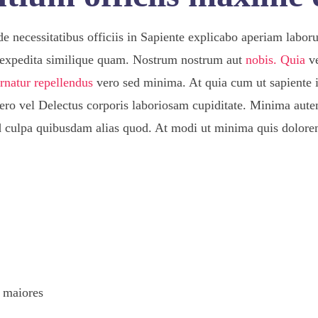
e necessitatibus officiis in Sapiente explicabo aperiam lab
t expedita similique quam. Nostrum nostrum aut
nobis. Quia
ve
rnatur repellendus
vero sed minima. At quia cum ut sapiente 
ero vel Delectus corporis laboriosam cupiditate. Minima autem
 culpa quibusdam alias quod. At modi ut minima quis dolore
 maiores