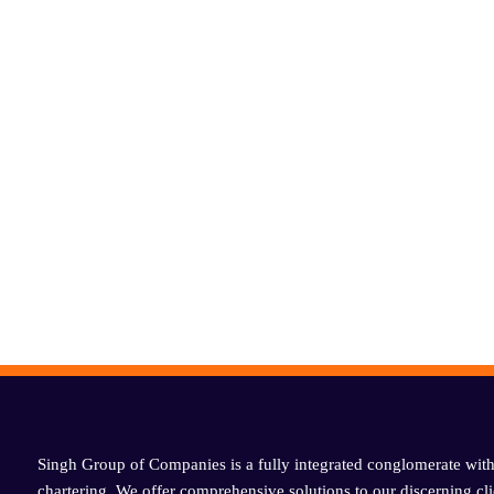
Singh Group of Companies is a fully integrated conglomerate with 
chartering. We offer comprehensive solutions to our discerning cli