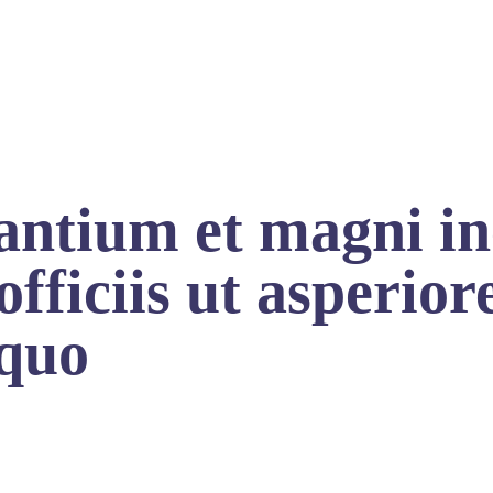
dantium et magni i
fficiis ut asperior
 quo