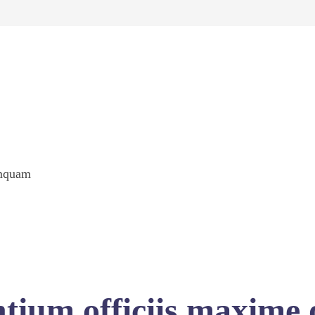
umquam
tium officiis maxime 